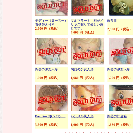
テディー（ヌーヌー）
マルマラート 顔がメ
飾り皿
着せ替え付き
リヤス貼りで優しい感
じです。
2,800 円（税込）
2,500 円（税込）
4,000 円（税込）
陶器の少女人形
陶器の少女人形
陶器の少女人形
1,200 円（税込）
1,680 円（税込）
1,200 円（税込）
Bon Ban (ボンバン）
ハンメル風人形
陶器の貯金箱
3,600 円（税込）
1,000 円（税込）
1,680 円（税込）