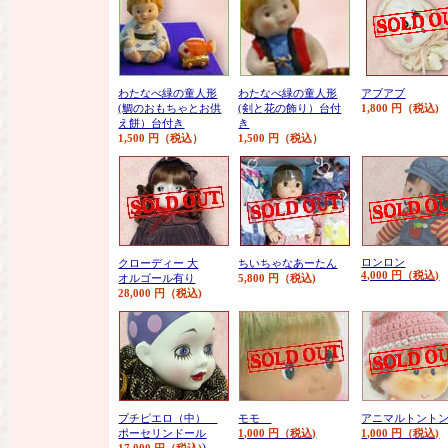
わたなべ緑の童人形
わたなべ緑の童人形
アブアブ
(鯛のおもちゃとお供
(剣と花の飾り）台付
1,800 円（税込)
え餅）台付き
き
1,500 円（税込）
1,500 円（税込）
ロンロン
クローディー 大
ちいちゃなあーたん
4,000 円（税込)
オルゴール有り
5,800 円（税込)
28,000 円（税込)
プチピエロ（中）
モモ
アニマルトント
ポーセリンドール
1,000 円（税込)
1,000 円（税込)