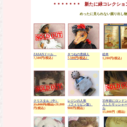
新たに緑コレクショ
＊
＊＊＊＊＊＊
めったに見られない掘り出し
ZASANドール
きつねの貴婦人
絵本
7,500円(税込）
7,500円(税込）
1,200円(税込）
クリスタル（中）
レジンの人形
35年前にロンド
25,000円(税込)
20,000
（フィリピン製）
入したサッシャ
円(税込）
900円(税込）
ル
15,000円（税込)