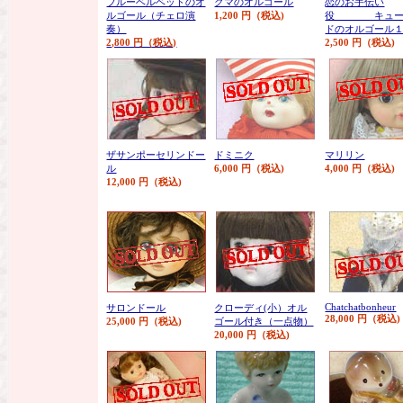
ブルーベルベッドのオ
クマのオルゴール
恋のお手伝い
ルゴール（チェロ演
1,200 円（税込)
役 キュー
奏）
ドのオルゴール
2,800 円（税込)
2,500 円（税込)
ザサンポーセリンドー
ドミニク
マリリン
ル
6,000 円（税込)
4,000 円（税込)
12,000 円（税込)
Chatchatbonheur
サロンドール
クローディ(小）オル
28,000 円（税込)
25,000 円（税込)
ゴール付き（一点物）
20,000 円（税込)