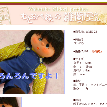
■商品No. WMO-22
■商品名
ロンロン
■価格 2,600
円(税込）
■サイズ
身長： 32cｍ
巾 ： 18cm
奥行き： 8cm
顔： 9cm
■素材
顔、手足： ソフトビニ
Body： 布
■詳細
帽子がありません。 わた