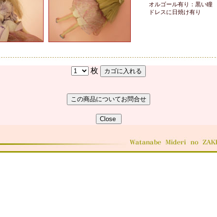
オルゴール有り：黒い瞳
ドレスに日焼け有り
枚