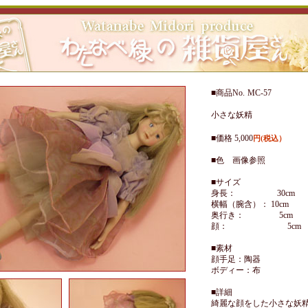
■商品No.
MC-57
小さな妖精
■価格 5,000
円(税込）
■色 画像参照
■サイズ
身長： 30cm
横幅（腕含）： 10cm
奥行き： 5cm
顔： 5cm
■素材
顔手足：陶器
ボディー：布
■詳細
綺麗な顔をした小さな妖