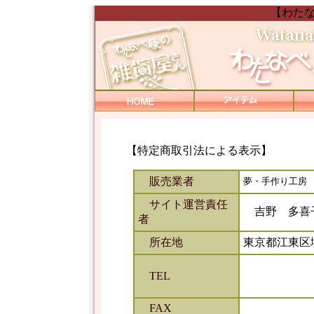
【わた
【特定商取引法による表示】
販売業者
夢・手作り工房
サイト運営責任
吉野 多喜
者
所在地
東京都江東区塩浜
TEL
FAX