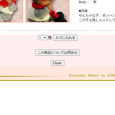
Body： 布
■詳細
やんちゃな子、ボンバ
この子も指しゃぶりし
枚