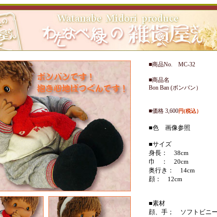
■商品No. MC-32
■商品名
Bon Ban (ボンバン）
■価格 3,600
円(税込）
■色 画像参照
■サイズ
身長： 38cm
巾 ： 20cm
奥行き： 14cm
顔： 12cm
■素材
顔、手； ソフトビニ