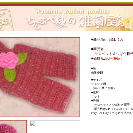
■商品No. HMJ-160
■商品名
サロペット＆つば付帽
■価格 6,280
円(税込）
■色
画像参照
■サイズ
ジェジェ用
（新､旧共に可能）
■素材
ニット
■詳細
サロペットとつば付き帽子
販売数は2セットのみです。Sold
になっていなくても販売済の可