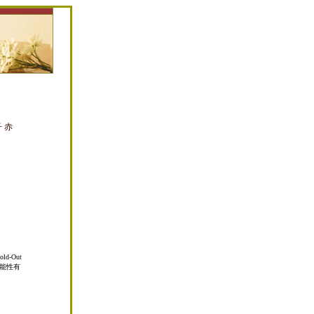
子 赤
-Out
能性有