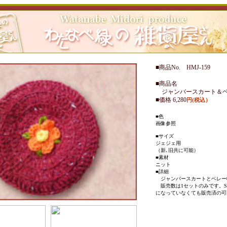
■商品No. HMJ-159
■商品名
ジャンバースカート＆
■価格 6,280
円(税込）
■色
画像参照
■サイズ
ジェジェ用
（新､旧共に可能）
■素材
ニット
■詳細
ジャンバースカートとベレー
販売数は1セットのみです。Sold
になっていなくても販売済の可