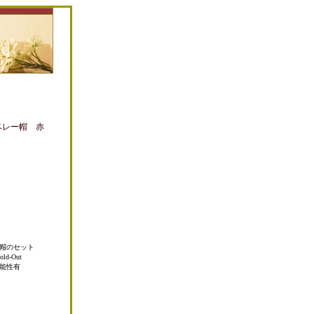
ベレー帽 赤
帽のセット
-Out
能性有