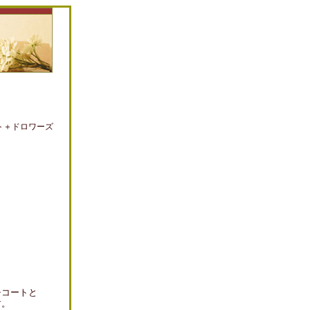
。
ート＋ドロワーズ
チコートと
す。