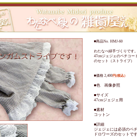
■商品No.
HMJ-60
わたなべ緑手づくりです
47cmジェジェのペチコ
のセット（ストライプ）
■価格 2,400
円(税込）
■色 画像参照
■サイズ
47cmジェジェ用
■素材
コットン
■詳細
ジェジェには必須のペ
ドロワーズのセットで